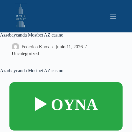
Saltar
al
contenido
Azərbaycanda Mostbet AZ casino
Federico Knox
junio 11, 2026
Uncategorized
Azərbaycanda Mostbet AZ casino
▶️ OYNA