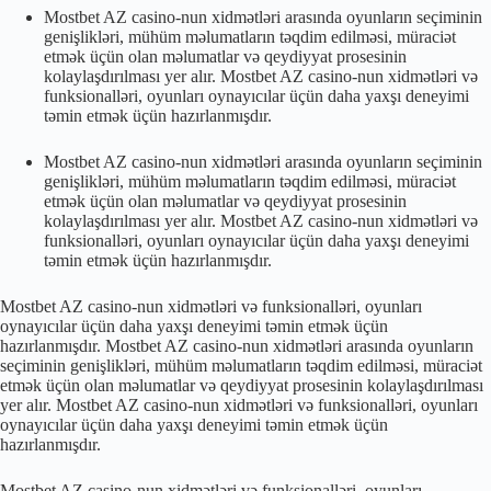
Mostbet AZ casino-nun xidmətləri arasında oyunların seçiminin
genişlikləri, mühüm məlumatların təqdim edilməsi, müraciət
etmək üçün olan məlumatlar və qeydiyyat prosesinin
kolaylaşdırılması yer alır. Mostbet AZ casino-nun xidmətləri və
funksionalləri, oyunları oynayıcılar üçün daha yaxşı deneyimi
təmin etmək üçün hazırlanmışdır.
Mostbet AZ casino-nun xidmətləri arasında oyunların seçiminin
genişlikləri, mühüm məlumatların təqdim edilməsi, müraciət
etmək üçün olan məlumatlar və qeydiyyat prosesinin
kolaylaşdırılması yer alır. Mostbet AZ casino-nun xidmətləri və
funksionalləri, oyunları oynayıcılar üçün daha yaxşı deneyimi
təmin etmək üçün hazırlanmışdır.
Mostbet AZ casino-nun xidmətləri və funksionalləri, oyunları
oynayıcılar üçün daha yaxşı deneyimi təmin etmək üçün
hazırlanmışdır. Mostbet AZ casino-nun xidmətləri arasında oyunların
seçiminin genişlikləri, mühüm məlumatların təqdim edilməsi, müraciət
etmək üçün olan məlumatlar və qeydiyyat prosesinin kolaylaşdırılması
yer alır. Mostbet AZ casino-nun xidmətləri və funksionalləri, oyunları
oynayıcılar üçün daha yaxşı deneyimi təmin etmək üçün
hazırlanmışdır.
Mostbet AZ casino-nun xidmətləri və funksionalləri, oyunları