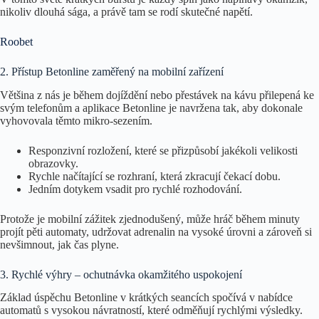
nikoliv dlouhá sága, a právě tam se rodí skutečné napětí.
Roobet
2. Přístup Betonline zaměřený na mobilní zařízení
Většina z nás je během dojíždění nebo přestávek na kávu přilepená ke
svým telefonům a aplikace Betonline je navržena tak, aby dokonale
vyhovovala těmto mikro‑sezením.
Responzivní rozložení, které se přizpůsobí jakékoli velikosti
obrazovky.
Rychle načítající se rozhraní, která zkracují čekací dobu.
Jedním dotykem vsadit pro rychlé rozhodování.
Protože je mobilní zážitek zjednodušený, může hráč během minuty
projít pěti automaty, udržovat adrenalin na vysoké úrovni a zároveň si
nevšimnout, jak čas plyne.
3. Rychlé výhry – ochutnávka okamžitého uspokojení
Základ úspěchu Betonline v krátkých seancích spočívá v nabídce
automatů s vysokou návratností, které odměňují rychlými výsledky.