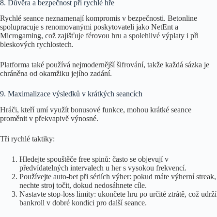
8. Důvěra a bezpečnost při rychlé hře
Rychlé seance neznamenají kompromis v bezpečnosti. Betonline
spolupracuje s renomovanými poskytovateli jako NetEnt a
Microgaming, což zajišťuje férovou hru a spolehlivé výplaty i při
bleskových rychlostech.
Platforma také používá nejmodernější šifrování, takže každá sázka je
chráněna od okamžiku jejího zadání.
9. Maximalizace výsledků v krátkých seancích
Hráči, kteří umí využít bonusové funkce, mohou krátké seance
proměnit v překvapivě výnosné.
Tři rychlé taktiky:
Hledejte spouštěče free spinů: často se objevují v
předvídatelných intervalech u her s vysokou frekvencí.
Používejte auto‑bet při sériích výher: pokud máte výherní streak,
nechte stroj točit, dokud nedosáhnete cíle.
Nastavte stop‑loss limity: ukončete hru po určité ztrátě, což udrží
bankroll v dobré kondici pro další seance.