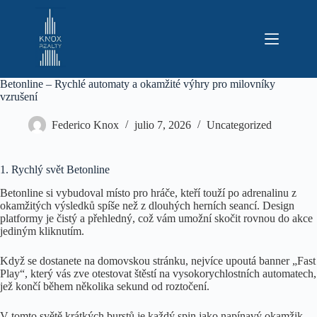
Saltar
al
contenido
Betonline – Rychlé automaty a okamžité výhry pro milovníky
vzrušení
Federico Knox
julio 7, 2026
Uncategorized
1. Rychlý svět Betonline
Betonline si vybudoval místo pro hráče, kteří touží po adrenalinu z
okamžitých výsledků spíše než z dlouhých herních seancí. Design
platformy je čistý a přehledný, což vám umožní skočit rovnou do akce
jediným kliknutím.
Když se dostanete na domovskou stránku, nejvíce upoutá banner „Fast
Play“, který vás zve otestovat štěstí na vysokorychlostních automatech,
jež končí během několika sekund od roztočení.
V tomto světě krátkých burstů je každý spin jako napínavý okamžik,