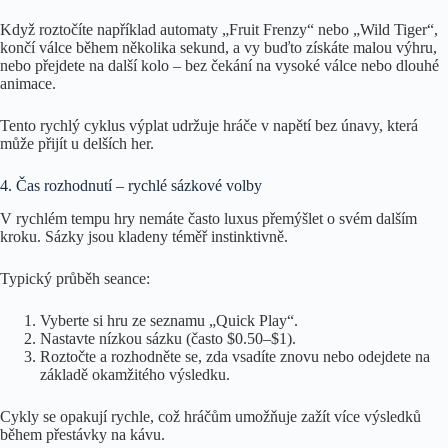
Když roztočíte například automaty „Fruit Frenzy“ nebo „Wild Tiger“,
končí válce během několika sekund, a vy buďto získáte malou výhru,
nebo přejdete na další kolo – bez čekání na vysoké válce nebo dlouhé
animace.
Tento rychlý cyklus výplat udržuje hráče v napětí bez únavy, která
může přijít u delších her.
4. Čas rozhodnutí – rychlé sázkové volby
V rychlém tempu hry nemáte často luxus přemýšlet o svém dalším
kroku. Sázky jsou kladeny téměř instinktivně.
Typický průběh seance:
Vyberte si hru ze seznamu „Quick Play“.
Nastavte nízkou sázku (často $0.50–$1).
Roztočte a rozhodněte se, zda vsadíte znovu nebo odejdete na
základě okamžitého výsledku.
Cykly se opakují rychle, což hráčům umožňuje zažít více výsledků
během přestávky na kávu.