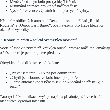
Méně válců a symbolů pro rychlejší řešení.
Minimální animace pro krátké načítací časy.
Vysoká frekvence výplatních linií pro rychlé výhry.
Některé z oblíbených automatů Betonline jsou například „Rapid
Roulette“ a „Quick Cash Bingo“, oba navrženy pro hráče hledající
okamžité výsledky.
7. Komunita hráčů – sdílení okamžitých momentů
Sociální aspekt vzkvétá při krátkých burstů, protože hráči rádi chvástají
o štěstí, které je potkalo právě před chvílí.
Obvyklé online diskuse se točí kolem:
„Právě jsem trefil 500x na posledním spinu!“
„Chytil jsem bonusové kolo hned po prohře.“
„Tento automat končí během sekund – ideální na přestávky v
práci.“
Tato rychlá komunikace zvyšuje napětí a přitahuje ještě více hráčů
hledajících vysokou intenzitu.