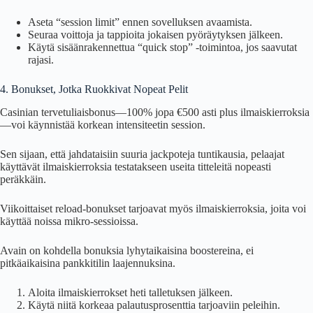
Aseta “session limit” ennen sovelluksen avaamista.
Seuraa voittoja ja tappioita jokaisen pyöräytyksen jälkeen.
Käytä sisäänrakennettua “quick stop” -toimintoa, jos saavutat
rajasi.
4. Bonukset, Jotka Ruokkivat Nopeat Pelit
Casinian tervetuliaisbonus—100% jopa €500 asti plus ilmaiskierroksia
—voi käynnistää korkean intensiteetin session.
Sen sijaan, että jahdataisiin suuria jackpoteja tuntikausia, pelaajat
käyttävät ilmaiskierroksia testatakseen useita titteleitä nopeasti
peräkkäin.
Viikoittaiset reload-bonukset tarjoavat myös ilmaiskierroksia, joita voi
käyttää noissa mikro-sessioissa.
Avain on kohdella bonuksia lyhytaikaisina boostereina, ei
pitkäaikaisina pankkitilin laajennuksina.
Aloita ilmaiskierrokset heti talletuksen jälkeen.
Käytä niitä korkeaa palautusprosenttia tarjoaviin peleihin.