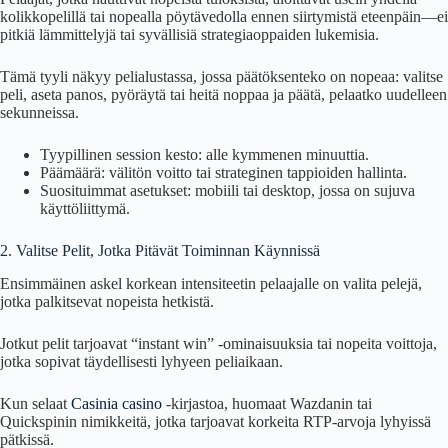
kolikkopelillä tai nopealla pöytävedolla ennen siirtymistä eteenpäin—ei
pitkiä lämmittelyjä tai syvällisiä strategiaoppaiden lukemisia.
Tämä tyyli näkyy pelialustassa, jossa päätöksenteko on nopeaa: valitse
peli, aseta panos, pyöräytä tai heitä noppaa ja päätä, pelaatko uudelleen
sekunneissa.
Tyypillinen session kesto: alle kymmenen minuuttia.
Päämäärä: välitön voitto tai strateginen tappioiden hallinta.
Suosituimmat asetukset: mobiili tai desktop, jossa on sujuva
käyttöliittymä.
2. Valitse Pelit, Jotka Pitävät Toiminnan Käynnissä
Ensimmäinen askel korkean intensiteetin pelaajalle on valita pelejä,
jotka palkitsevat nopeista hetkistä.
Jotkut pelit tarjoavat “instant win” -ominaisuuksia tai nopeita voittoja,
jotka sopivat täydellisesti lyhyeen peliaikaan.
Kun selaat
Casinia casino
-kirjastoa, huomaat Wazdanin tai
Quickspinin nimikkeitä, jotka tarjoavat korkeita RTP-arvoja lyhyissä
pätkissä.