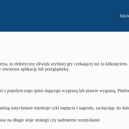
Inici
uderza, to elektryczny dźwięk szybkiej gry czekającej tuż za kliknięciem
 otwierasz aplikację lub przeglądarkę.
dzi z pojedynczego spinu dającego wygraną lub prawie wygraną. Platfo
zg natychmiast rejestruje cykl napięcia i nagrody, zachęcając do dals
su na długie sesje strategii czy nadmierne rozmyślanie.