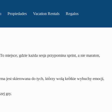
o
Propiedades
Vacation Rentals
Regalos
. To miejsce, gdzie każda sesja przypomina sprint, a nie maraton,
rma jest skierowana do tych, którzy wolą krótkie wybuchy emocji,
zej gry.