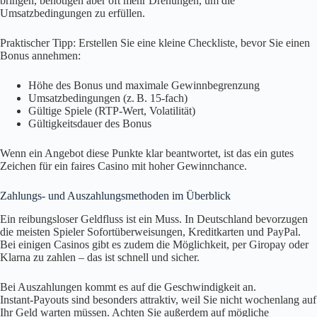
bringen, benötigen aber oft mehr Drehungen, um die
Umsatzbedingungen zu erfüllen.
Praktischer Tipp: Erstellen Sie eine kleine Checkliste, bevor Sie einen
Bonus annehmen:
Höhe des Bonus und maximale Gewinnbegrenzung
Umsatzbedingungen (z. B. 15‑fach)
Gültige Spiele (RTP‑Wert, Volatilität)
Gültigkeitsdauer des Bonus
Wenn ein Angebot diese Punkte klar beantwortet, ist das ein gutes
Zeichen für ein faires Casino mit hoher Gewinnchance.
Zahlungs‑ und Auszahlungsmethoden im Überblick
Ein reibungsloser Geldfluss ist ein Muss. In Deutschland bevorzugen
die meisten Spieler Sofortüberweisungen, Kreditkarten und PayPal.
Bei einigen Casinos gibt es zudem die Möglichkeit, per Giropay oder
Klarna zu zahlen – das ist schnell und sicher.
Bei Auszahlungen kommt es auf die Geschwindigkeit an.
Instant‑Payouts sind besonders attraktiv, weil Sie nicht wochenlang auf
Ihr Geld warten müssen. Achten Sie außerdem auf mögliche