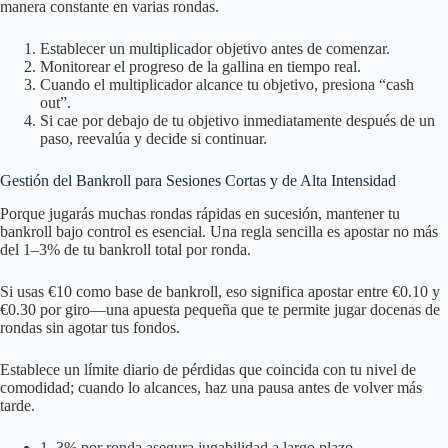
manera constante en varias rondas.
Establecer un multiplicador objetivo antes de comenzar.
Monitorear el progreso de la gallina en tiempo real.
Cuando el multiplicador alcance tu objetivo, presiona “cash
out”.
Si cae por debajo de tu objetivo inmediatamente después de un
paso, reevalúa y decide si continuar.
Gestión del Bankroll para Sesiones Cortas y de Alta Intensidad
Porque jugarás muchas rondas rápidas en sucesión, mantener tu
bankroll bajo control es esencial. Una regla sencilla es apostar no más
del 1–3% de tu bankroll total por ronda.
Si usas €10 como base de bankroll, eso significa apostar entre €0.10 y
€0.30 por giro—una apuesta pequeña que te permite jugar docenas de
rondas sin agotar tus fondos.
Establece un límite diario de pérdidas que coincida con tu nivel de
comodidad; cuando lo alcances, haz una pausa antes de volver más
tarde.
1–3% por ronda asegura jugabilidad a largo plazo.