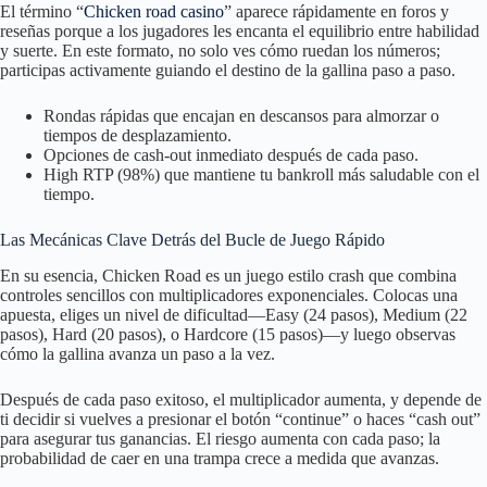
El término “
Chicken road casino
” aparece rápidamente en foros y
reseñas porque a los jugadores les encanta el equilibrio entre habilidad
y suerte. En este formato, no solo ves cómo ruedan los números;
participas activamente guiando el destino de la gallina paso a paso.
Rondas rápidas que encajan en descansos para almorzar o
tiempos de desplazamiento.
Opciones de cash‑out inmediato después de cada paso.
High RTP (98%) que mantiene tu bankroll más saludable con el
tiempo.
Las Mecánicas Clave Detrás del Bucle de Juego Rápido
En su esencia, Chicken Road es un juego estilo crash que combina
controles sencillos con multiplicadores exponenciales. Colocas una
apuesta, eliges un nivel de dificultad—Easy (24 pasos), Medium (22
pasos), Hard (20 pasos), o Hardcore (15 pasos)—y luego observas
cómo la gallina avanza un paso a la vez.
Después de cada paso exitoso, el multiplicador aumenta, y depende de
ti decidir si vuelves a presionar el botón “continue” o haces “cash out”
para asegurar tus ganancias. El riesgo aumenta con cada paso; la
probabilidad de caer en una trampa crece a medida que avanzas.