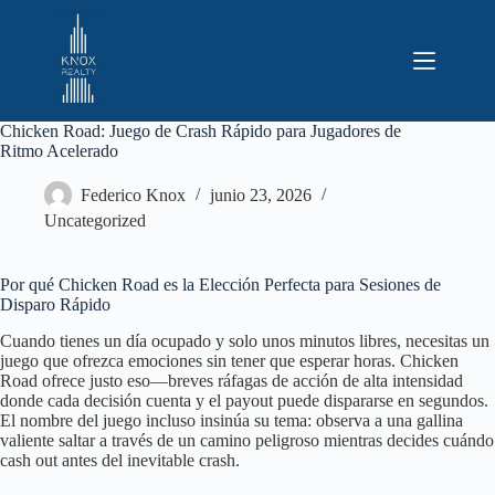
Saltar
al
contenido
Chicken Road: Juego de Crash Rápido para Jugadores de
Ritmo Acelerado
Federico Knox
junio 23, 2026
Uncategorized
Por qué Chicken Road es la Elección Perfecta para Sesiones de
Disparo Rápido
Cuando tienes un día ocupado y solo unos minutos libres, necesitas un
juego que ofrezca emociones sin tener que esperar horas. Chicken
Road ofrece justo eso—breves ráfagas de acción de alta intensidad
donde cada decisión cuenta y el payout puede dispararse en segundos.
El nombre del juego incluso insinúa su tema: observa a una gallina
valiente saltar a través de un camino peligroso mientras decides cuándo
cash out antes del inevitable crash.