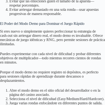
Evitar que las emociones guíen el tamaño de la apuesta—
respetar porcentajes.
Evitar arriesgar demasiado en una sola ronda—usar apuestas
progresivas de manera responsable.
El Poder del Modo Demo para Dominar el Juego Rápido
Si eres nuevo o simplemente quieres perfeccionar tu estrategia de
cash‑out sin arriesgar dinero real, el modo demo es invaluable. Ofrece
mecánicas de juego idénticas y RNG, pero permite sesiones de práctica
ilimitadas.
Puedes experimentar con cada nivel de dificultad y probar diferentes
objetivos de multiplicador—todo mientras recorres cientos de rondas
en minutos.
Porque el modo demo no requiere registro ni depósitos, es perfecto
para sesiones rápidas de aprendizaje durante descansos o
desplazamientos.
Abre el modo demo en el sitio oficial del desarrollador o en la
página del casino asociado.
Selecciona el nivel de dificultad (Easy/Medium/Hard/Hardcore).
Juega varias rondas enfocándote en diferentes puntos de salida.