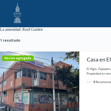
Saltar
al
contenido
La amenidad:
Roof Garden
1 resultado
Recien agregada
Casa en El
El Vigía, Zapopan,
Propiedad en vent
3
Recamara