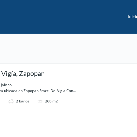
Inici
 Vigía, Zapopan
 Jalisco
a ubicada en Zapopan Fracc. Del Vigia Con...
s
2
baños
266
m2