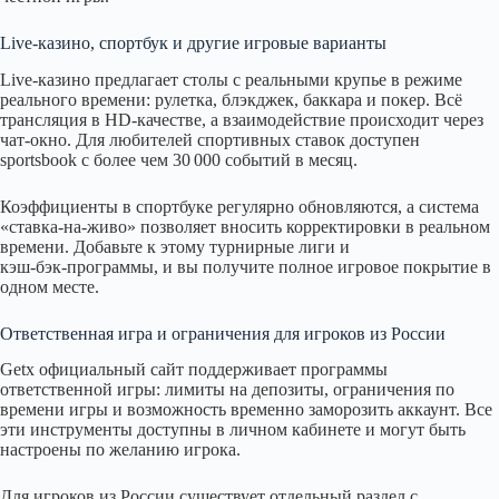
Live‑казино, спортбук и другие игровые варианты
Live‑казино предлагает столы с реальными крупье в режиме
реального времени: рулетка, блэкджек, баккара и покер. Всё
трансляция в HD‑качестве, а взаимодействие происходит через
чат‑окно. Для любителей спортивных ставок доступен
sportsbook с более чем 30 000 событий в месяц.
Коэффициенты в спортбуке регулярно обновляются, а система
«ставка‑на‑живо» позволяет вносить корректировки в реальном
времени. Добавьте к этому турнирные лиги и
кэш‑бэк‑программы, и вы получите полное игровое покрытие в
одном месте.
Ответственная игра и ограничения для игроков из России
Getx официальный сайт поддерживает программы
ответственной игры: лимиты на депозиты, ограничения по
времени игры и возможность временно заморозить аккаунт. Все
эти инструменты доступны в личном кабинете и могут быть
настроены по желанию игрока.
Для игроков из России существует отдельный раздел с