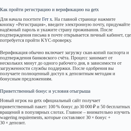
Как пройти регистрацию и верификацию на getx
Для начала посетите
Гет х
. На главной странице нажмите
кнопку «Регистрация», введите электронную почту, придумайте
надёжный пароль и укажите страну проживания. После
подтверждения письма в почте открывается личный кабинет, где
потребуется пройти KYC‑проверку.
Верификация обычно включает загрузку скан‑копий паспорта и
подтверждения банковского счёта. Процесс занимает от
нескольких минут до одного рабочего дня, в зависимости от
загруженности службы поддержки. После одобрения вы
получаете полноценный доступ к депозитным методам и
бонусным предложениям.
Приветственный бонус и условия отыгрыша
Новый игрок на getx официальный сайт получает
приветственный пакет: 100 % бонус до 30 000 ₽ и 50 бесплатных
вращений в популярных слотах. Главное – внимательно изучить
wagering requirements, которые составляют 30 × бонус +
30 × депозит.