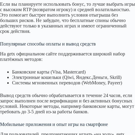
Если вы планируете использовать бонус, то лучше выбрать игры
с высоким RTP (возвратом игроку) и средней волатильностью.
Это помогает быстрее выполнить условия отыгрыша без
больших рисков. Не забудьте, что бесплатные спины обычно
действуют только в указанных играх и имеют ограниченный
срок действия.
Популярные способы оплаты и вывод средств
На getx официальном сайте поддерживается широкий набор
платёжных методов:
Банковские карты (Visa, Mastercard)
Электронные кошельки (Qiwi, Яндекс.Деньги, Skrill)
Системы мгновенных переводов (WebMoney, Payeer)
Вывод средств обычно обрабатывается в течение 24 часов, если
запрос выполнен после верификации и без активных бонусных
условий. Некоторые методы, например банковские карты, могут
требовать до 3‑5 дней из‑за работы банков.
Мобильные приложения и опыт игры на смартфоне
Для пользователей, предпочитающих играть «на ходу», getx