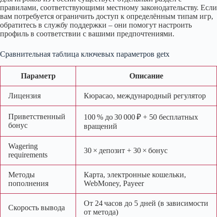
правилами, соответствующими местному законодательству. Если
вам потребуется ограничить доступ к определённым типам игр,
обратитесь в службу поддержки – они помогут настроить
профиль в соответствии с вашими предпочтениями.
Сравнительная таблица ключевых параметров getx
Параметр
Описание
Лицензия
Кюрасао, международный регулятор
Приветственный
100 % до 30 000 ₽ + 50 бесплатных
бонус
вращений
Wagering
30 × депозит + 30 × бонус
requirements
Методы
Карта, электронные кошельки,
пополнения
WebMoney, Payeer
От 24 часов до 5 дней (в зависимости
Скорость вывода
от метода)