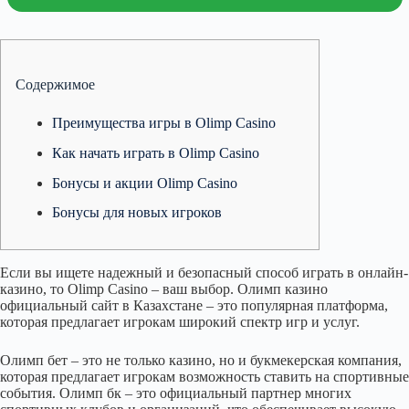
Содержимое
Преимущества игры в Olimp Casino
Как начать играть в Olimp Casino
Бонусы и акции Olimp Casino
Бонусы для новых игроков
Если вы ищете надежный и безопасный способ играть в онлайн-
казино, то Olimp Casino – ваш выбор. Олимп казино
официальный сайт в Казахстане – это популярная платформа,
которая предлагает игрокам широкий спектр игр и услуг.
Олимп бет – это не только казино, но и букмекерская компания,
которая предлагает игрокам возможность ставить на спортивные
события. Олимп бк – это официальный партнер многих