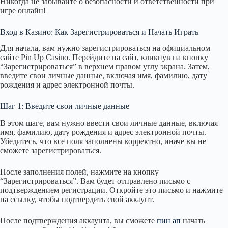
Никогда не забывайте о безопасности и ответственности при
игре онлайн!
Вход в Казино: Как Зарегистрироваться и Начать Играть
Для начала, вам нужно зарегистрироваться на официальном
сайте Pin Up Casino. Перейдите на сайт, кликнув на кнопку
“Зарегистрироваться” в верхнем правом углу экрана. Затем,
введите свои личные данные, включая имя, фамилию, дату
рождения и адрес электронной почты.
Шаг 1: Введите свои личные данные
В этом шаге, вам нужно ввести свои личные данные, включая
имя, фамилию, дату рождения и адрес электронной почты.
Убедитесь, что все поля заполнены корректно, иначе вы не
сможете зарегистрироваться.
После заполнения полей, нажмите на кнопку
“Зарегистрироваться”. Вам будет отправлено письмо с
подтверждением регистрации. Откройте это письмо и нажмите
на ссылку, чтобы подтвердить свой аккаунт.
После подтверждения аккаунта, вы сможете
пин ап
начать