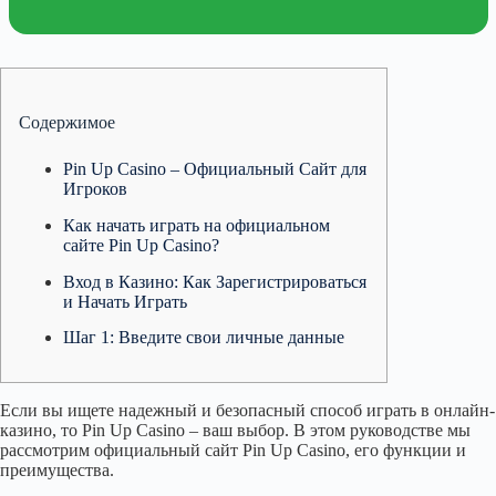
Содержимое
Pin Up Casino – Официальный Сайт для
Игроков
Как начать играть на официальном
сайте Pin Up Casino?
Вход в Казино: Как Зарегистрироваться
и Начать Играть
Шаг 1: Введите свои личные данные
Если вы ищете надежный и безопасный способ играть в онлайн-
казино, то Pin Up Casino – ваш выбор. В этом руководстве мы
рассмотрим официальный сайт Pin Up Casino, его функции и
преимущества.