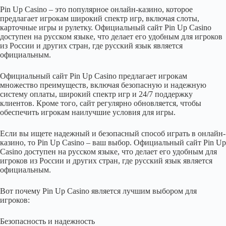
Pin Up Casino – это популярное онлайн-казино, которое
предлагает игрокам широкий спектр игр, включая слоты,
карточные игры и рулетку. Официальный сайт Pin Up Casino
доступен на русском языке, что делает его удобным для игроков
из России и других стран, где русский язык является
официальным.
Официальный сайт Pin Up Casino предлагает игрокам
множество преимуществ, включая безопасную и надежную
систему оплаты, широкий спектр игр и 24/7 поддержку
клиентов. Кроме того, сайт регулярно обновляется, чтобы
обеспечить игрокам наилучшие условия для игры.
Если вы ищете надежный и безопасный способ играть в онлайн-
казино, то Pin Up Casino – ваш выбор. Официальный сайт Pin Up
Casino доступен на русском языке, что делает его удобным для
игроков из России и других стран, где русский язык является
официальным.
Вот почему Pin Up Casino является лучшим выбором для
игроков:
Безопасность и надежность