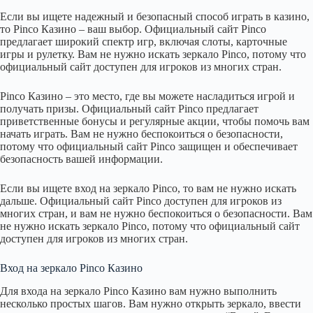
Если вы ищете надежный и безопасный способ играть в казино,
то Pinco Казино – ваш выбор. Официальный сайт Pinco
предлагает широкий спектр игр, включая слоты, карточные
игры и рулетку. Вам не нужно искать зеркало Pinco, потому что
официальный сайт доступен для игроков из многих стран.
Pinco Казино – это место, где вы можете насладиться игрой и
получать призы. Официальный сайт Pinco предлагает
приветственные бонусы и регулярные акции, чтобы помочь вам
начать играть. Вам не нужно беспокоиться о безопасности,
потому что официальный сайт Pinco защищен и обеспечивает
безопасность вашей информации.
Если вы ищете вход на зеркало Pinco, то вам не нужно искать
дальше. Официальный сайт Pinco доступен для игроков из
многих стран, и вам не нужно беспокоиться о безопасности. Вам
не нужно искать зеркало Pinco, потому что официальный сайт
доступен для игроков из многих стран.
Вход на зеркало Pinco Казино
Для входа на зеркало Pinco Казино вам нужно выполнить
несколько простых шагов. Вам нужно открыть зеркало, ввести