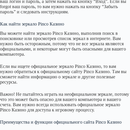
ваш логин и пароль, а затем нажать на кнопку “Вход”. Если вы
forgot ваш пароль, то вам нужно нажать на кнопку “Забыть
пароль” и следовать инструкциям.
Как найти зеркало Pinco Казино
Вы можете найти зеркало Pinco Казино, выполнив поиск в
поисковике или просмотрев список зеркал в интернете. Вам
нужно быть осторожным, потому что не все зеркала являются
официальными, и некоторые могут быть опасными для вашего
компьютера.
Если вы ищете официальное зеркало Pinco Казино, то вам
нужно обратиться к официальному сайту Pinco Казино. Там вы
сможете найти информацию о зеркале и другие полезные
ресурсы.
Важно! Не пытайтесь играть на неофициальном зеркале, потому
что это может быть опасно для вашего компьютера и вашего
счета. Вам нужно всегда использовать официальное зеркало
Pinco Казино для доступа к игровому процессу.
Преимущества и функции официального сайта Pinco Казино