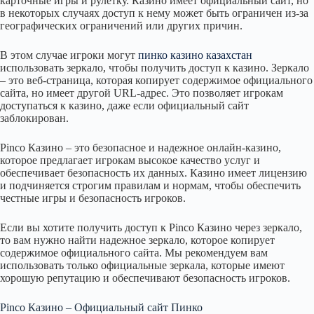
карточные игры и рулетку. Казино имеет официальный сайт, но
в некоторых случаях доступ к нему может быть ограничен из-за
географических ограничений или других причин.
В этом случае игроки могут
пинко казино казахстан
использовать зеркало, чтобы получить доступ к казино. Зеркало
– это веб-страница, которая копирует содержимое официального
сайта, но имеет другой URL-адрес. Это позволяет игрокам
доступаться к казино, даже если официальный сайт
заблокирован.
Pinco Казино – это безопасное и надежное онлайн-казино,
которое предлагает игрокам высокое качество услуг и
обеспечивает безопасность их данных. Казино имеет лицензию
и подчиняется строгим правилам и нормам, чтобы обеспечить
честные игры и безопасность игроков.
Если вы хотите получить доступ к Pinco Казино через зеркало,
то вам нужно найти надежное зеркало, которое копирует
содержимое официального сайта. Мы рекомендуем вам
использовать только официальные зеркала, которые имеют
хорошую репутацию и обеспечивают безопасность игроков.
Pinco Казино – Официальный сайт Пинко