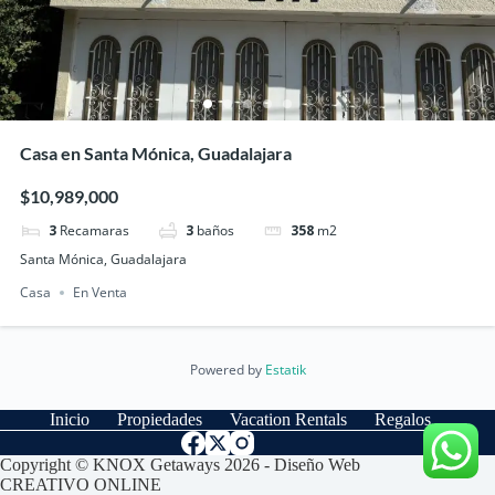
Casa en Santa Mónica, Guadalajara
$10,989,000
3
Recamaras
3
baños
358
m2
Santa Mónica, Guadalajara
Casa
En Venta
Powered by
Estatik
Inicio
Propiedades
Vacation Rentals
Regalos
Copyright © KNOX Getaways 2026 - Diseño Web
CREATIVO ONLINE