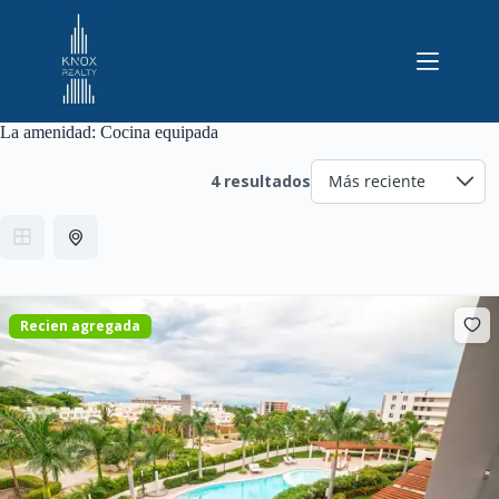
Saltar
al
contenido
La amenidad:
Cocina equipada
4 resultados
Recien agregada