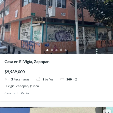
Casa en El Vigía, Zapopan
$9,989,000
3
Recamaras
2
baños
266
m2
El Vigía, Zapopan, Jalisco
Casa
En Venta