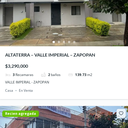
ALTATERRA – VALLE IMPERIAL – ZAPOPAN
$3,290,000
3
Recamaras
2
baños
139.73
m2
VALLE IMPERIAL - ZAPOPAN
Casa
En Venta
Recien agregada