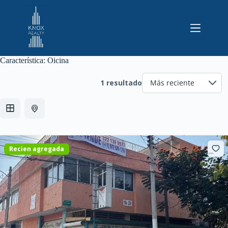
Saltar
al
contenido
Característica:
Oicina
1 resultado
Recien agregada