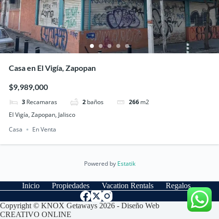
Casa en El Vigía, Zapopan
$9,989,000
3
Recamaras
2
baños
266
m2
El Vigía, Zapopan, Jalisco
Casa
En Venta
Powered by
Estatik
Inicio
Propiedades
Vacation Rentals
Regalos
Copyright © KNOX Getaways 2026 - Diseño Web
CREATIVO ONLINE